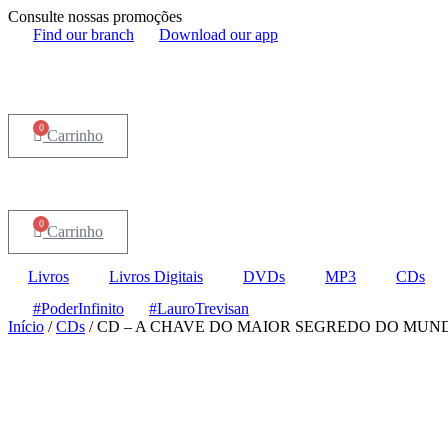
Consulte nossas promoções
Find our branch
Download our app
0
Carrinho
0
Carrinho
Livros
Livros Digitais
DVDs
MP3
CDs
#PoderInfinito
#LauroTrevisan
Início
/
CDs
/ CD – A CHAVE DO MAIOR SEGREDO DO MUN