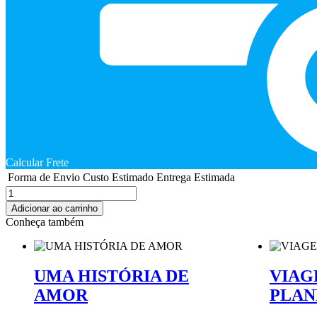
Calcular Frete
Forma de Envio
Custo Estimado
Entrega Estimada
CD
-
Adicionar ao carrinho
A
Conheça também
CHAVE
DO
MAIOR
SEGREDO
UMA HISTÓRIA DE
VIAG
DO
AMOR
PLAN
MUNDO
quantidade