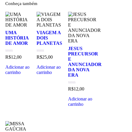
Conheça também
UMA
VIAGEM A
HISTÓRIA
DOIS
DE AMOR
PLANETAS
JESUS
PRECURSOR
Avaliação
Avaliação
R$
12,00
R$
25,00
E
0
0
de
de
ANUNCIADOR
Adicionar ao
Adicionar ao
5
5
DA NOVA
carrinho
carrinho
ERA
Avaliação
R$
12,00
0
de
Adicionar ao
5
carrinho